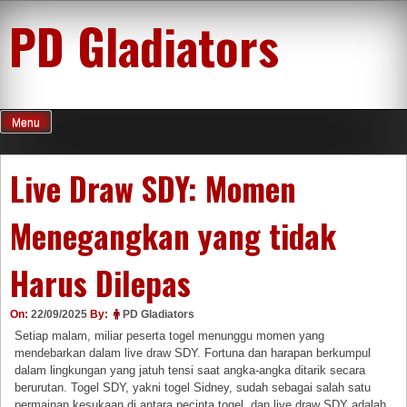
Skip
PD Gladiators
to
content
Menu
Live Draw SDY: Momen
Menegangkan yang tidak
Harus Dilepas
On:
22/09/2025
By:
PD Gladiators
Setiap malam, miliar peserta togel menunggu momen yang
mendebarkan dalam live draw SDY. Fortuna dan harapan berkumpul
dalam lingkungan yang jatuh tensi saat angka-angka ditarik secara
berurutan. Togel SDY, yakni togel Sidney, sudah sebagai salah satu
permainan kesukaan di antara pecinta togel, dan live draw SDY adalah