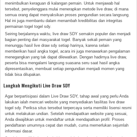
menimbulkan keraguan di kalangan pemain. Untuk menjawab hal
tersebut, penyelenggara mulai menerapkan metode live draw, di mana
semua orang dapat menyaksikan proses pengundian secara langsung.
Hal ini juga membantu dalam menambah kredibilitas dan integritas
permainan togel togel sdy.
Seiring berjalannya waktu, live draw SDY semakin populer dan menjadi
bagian penting dari masyarakat togel. Banyak sekali pemain yang
menunggu hasil live draw sdy setiap harinya, karena selain
memberikan hasil angka togel, acara ini juga menawarkan pengalaman
menegangkan yang tak dapat dilewatkan. Dengan hadirnya live draw,
peserta bisa mengalami langsung suasana seru saat hasil angka
dipresentasikan, membuat setiap pengundian menjadi momen yang
tidak bisa dilupakan.
Langkah Mengikuti Live Draw SDY
Agar berpartisipasi dalam Live Draw SDY, tahap awal yang perlu Anda
lakukan ialah mencari website yang menyediakan fasilitas live draw
togel sdy. Periksa situs tersebut terpercaya serta memiliki lisensi resmi
untuk melakukan undian. Setelah mendapatkan website yang sesuai,
Anda diwajibkan untuk mendaftar untuk mendapatkan profil. Proses
pendaftaran umumnya cepat dan mudah, cuma memerlukan sejumlah
informasi dasar.