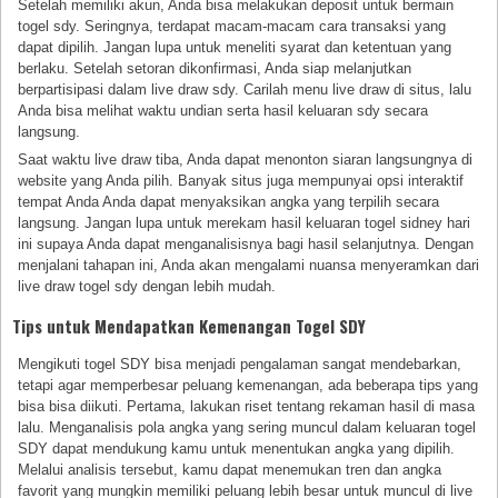
Setelah memiliki akun, Anda bisa melakukan deposit untuk bermain
togel sdy. Seringnya, terdapat macam-macam cara transaksi yang
dapat dipilih. Jangan lupa untuk meneliti syarat dan ketentuan yang
berlaku. Setelah setoran dikonfirmasi, Anda siap melanjutkan
berpartisipasi dalam live draw sdy. Carilah menu live draw di situs, lalu
Anda bisa melihat waktu undian serta hasil keluaran sdy secara
langsung.
Saat waktu live draw tiba, Anda dapat menonton siaran langsungnya di
website yang Anda pilih. Banyak situs juga mempunyai opsi interaktif
tempat Anda Anda dapat menyaksikan angka yang terpilih secara
langsung. Jangan lupa untuk merekam hasil keluaran togel sidney hari
ini supaya Anda dapat menganalisisnya bagi hasil selanjutnya. Dengan
menjalani tahapan ini, Anda akan mengalami nuansa menyeramkan dari
live draw togel sdy dengan lebih mudah.
Tips untuk Mendapatkan Kemenangan Togel SDY
Mengikuti togel SDY bisa menjadi pengalaman sangat mendebarkan,
tetapi agar memperbesar peluang kemenangan, ada beberapa tips yang
bisa bisa diikuti. Pertama, lakukan riset tentang rekaman hasil di masa
lalu. Menganalisis pola angka yang sering muncul dalam keluaran togel
SDY dapat mendukung kamu untuk menentukan angka yang dipilih.
Melalui analisis tersebut, kamu dapat menemukan tren dan angka
favorit yang mungkin memiliki peluang lebih besar untuk muncul di live